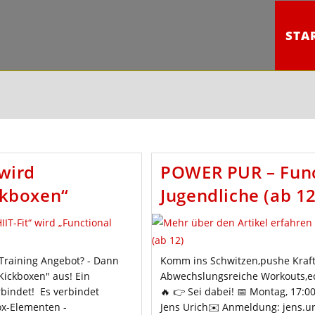
STA
 wird
POWER PUR – Funct
ckboxen“
Jugendliche (ab 12
 Training Angebot? - Dann
Komm ins Schwitzen,pushe Kraft 
Kickboxen" aus! Ein
Abwechslungsreiche Workouts,e
bindet! Es verbindet
🔥 👉 Sei dabei! 📅 Montag, 17:0
ox-Elementen -
Jens Urich✉️ Anmeldung: jens.u