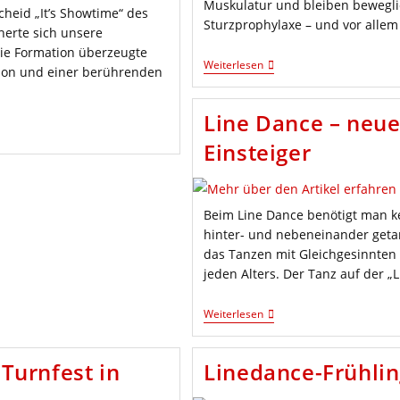
Muskulatur und bleiben bewegli
heid „It’s Showtime“ des
Sturzprophylaxe – und vor allem 
erte sich unsere
Die Formation überzeugte
Bleib
Weiterlesen
sion und einer berührenden
Aktiv
Mit
Gymnastik,
Line Dance – neu
Tanz
&
Einsteiger
Yoga
Am
Stuhl
Beim Line Dance benötigt man ke
hinter- und nebeneinander geta
das Tanzen mit Gleichgesinnten
jeden Alters. Der Tanz auf der „L
Line
Weiterlesen
Dance
–
Neue
Turnfest in
Linedance-Frühlin
Schnuppertermine
Für
Einsteiger