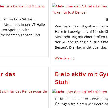
ppen und die Sitztanz-
@
Abschluss in der VT-Halle
Was für ein Samstagabend beim 
keren Speisen oder
Halle in Ludwigshafen! Für die 
 gemeinsamen Tanzen und
Siegerehrung mit einer großen 
der Gruppe gelang die Qualifika
Besten“. Die Nachricht über da
„Free
Weiterlesen
Your
Mind“
Räumt
ür das
Bleib aktiv mit G
Ab
–
Stuhl
Erstes
Bundesfinale-
Ticket
Für
Just
Fit bis ins hohe Alter – Bewegu
Dance!
Übungen trainieren wir Koordinat