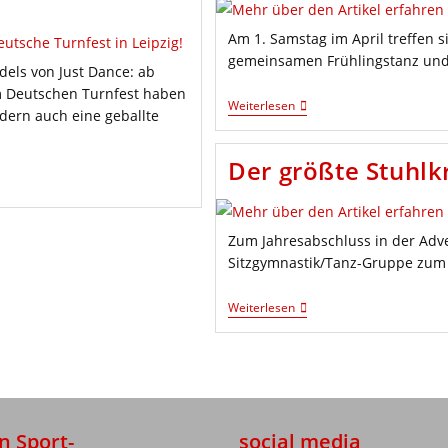
Am 1. Samstag im April treffen 
gemeinsamen Frühlingstanz un
dels von Just Dance: ab
im Deutschen Turnfest haben
Linedance-
Weiterlesen
dern auch eine geballte
Frühlingstanz
Der größte Stuhlk
Zum Jahresabschluss in der Adven
Sitzgymnastik/Tanz-Gruppe zum
Der
Weiterlesen
Größte
Stuhlkreis
n Sport-
social media