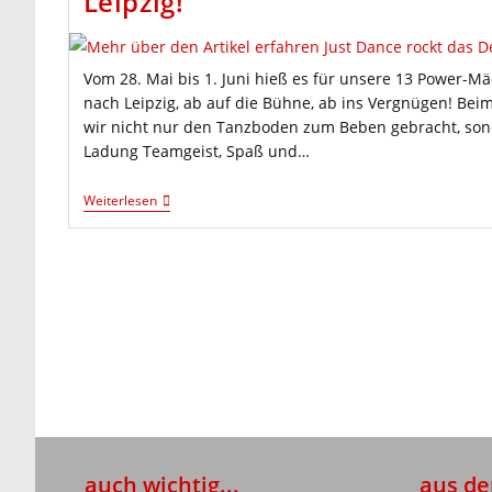
Leipzig!
Vom 28. Mai bis 1. Juni hieß es für unsere 13 Power-Mä
nach Leipzig, ab auf die Bühne, ab ins Vergnügen! Be
wir nicht nur den Tanzboden zum Beben gebracht, son
Ladung Teamgeist, Spaß und…
Just
Weiterlesen
Dance
Rockt
Das
Deutsche
Turnfest
In
Leipzig!
auch wichtig...
aus de