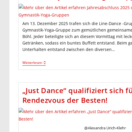
Am 13. Dezember 2025 trafen sich die Line-Dance -Gru
Gymnastik-Yoga-Gruppe zum gemütlichen gemeinsamen 
Böhl. Jeder beteiligte sich an diesem Vormittag mit lec
Getränken, sodass ein buntes Buffett entstand. Beim
Unterhalten entstand zwischen den diversen…
Jahresabschluss
Weiterlesen
2025
Der
Line
Dance
Und
„Just Dance“ qualifiziert sich f
Sitztanz-
Gymnastik-
Rendezvous der Besten!
Yoga-
Gruppen
@Alexandra Urich-Klehr