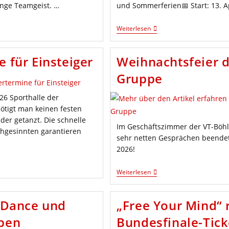
nge Teamgeist. …
und Sommerferien📅 Start: 13. A
POWER
Weiterlesen
PUR
–
Functional
 für Einsteiger
Weihnachtsfeier d
Training
Für
Gruppe
Jugendliche
(ab
12)
26 Sporthalle der
ötigt man keinen festen
der getanzt. Die schnelle
Im Geschäftszimmer der VT-Böhl 
chgesinnten garantieren
sehr netten Gesprächen beendet.
2026!
Weihnachtsfeier
Weiterlesen
Der
Sitztanz-
Gymnastik-
e Dance und
„Free Your Mind“ 
Yoga-
Gruppe
ppen
Bundesfinale-Ticke