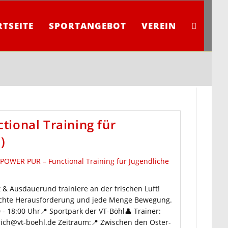
RTSEITE
SPORTANGEBOT
VEREIN
WEBSITE-
SUCHE
ional Training für
UMSCHAL
)
& Ausdauerund trainiere an der frischen Luft!
chte Herausforderung und jede Menge Bewegung.
0 - 18:00 Uhr📍 Sportpark der VT-Böhl👤 Trainer:
rich@vt-boehl.de Zeitraum:📍 Zwischen den Oster-