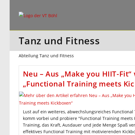
Zum
Inhalt
springen
Tanz und Fitness
Abteilung Tanz und Fitness
Neu – Aus „Make you HIIT-Fit“
„Functional Training meets Ki
Lust auf ein weiteres, abwechslungsreiches Functional
komm vorbei und probiere "Functional Training meets 
Training, das Kraft, Ausdauer und jede Menge Spaß ver
effektives Functional Training mit motivierenden Kickb