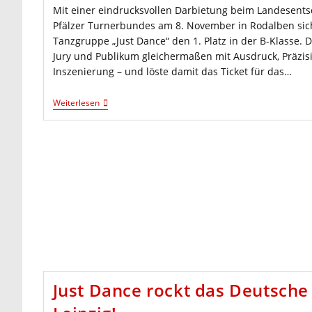
Mit einer eindrucksvollen Darbietung beim Landesentsc
Pfälzer Turnerbundes am 8. November in Rodalben sich
Tanzgruppe „Just Dance“ den 1. Platz in der B-Klasse. 
Jury und Publikum gleichermaßen mit Ausdruck, Präzi
Inszenierung – und löste damit das Ticket für das…
„Just
Weiterlesen
Dance“
Qualifiziert
Sich
Für
Das
Rendezvous
Der
Besten!
Just Dance rockt das Deutsche 