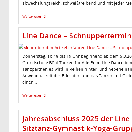
abwechslungsreich, schweißtreibend und mit jeder Me
Neu
Weiterlesen
–
Aus
„Make
Line Dance – Schnuppertermine
You
HIIT-
Fit“
Wird
„Functional
Donnerstag, ab 18 bis 19 Uhr beginnend ab dem 5.3.20
Training
Grundschule Böhl Tanzen für Alle Beim Line Dance ben
Meets
Kickboxen“
Tanzpartner, es wird in Reihen hinter- und nebeneinan
Anwendbarkeit des Erlernten und das Tanzen mit Glei
einen…
Line
Weiterlesen
Dance
–
Schnuppertermine
Für
Jahresabschluss 2025 der Lin
Einsteiger
Sitztanz-Gymnastik-Yoga-Gru