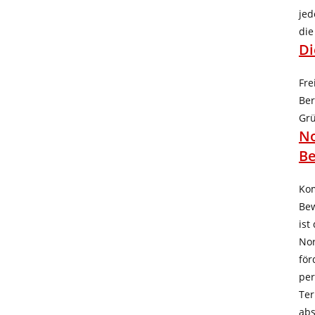
jed
di
Di
Fre
Ber
Grü
No
B
Kom
Bew
ist
Nor
för
per
Ter
abs