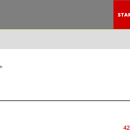
STA
im
42