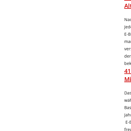
Al
Nac
Jed
E-B
man
ver
der
bek
41
Mi
Das
wäh
Bas
Jah
E-B
fre