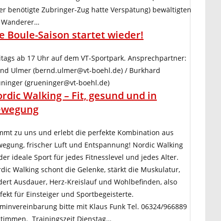
er benötigte Zubringer-Zug hatte Verspätung) bewältigten
e Wanderer…
e Boule-Saison startet wieder!
itags ab 17 Uhr auf dem VT-Sportpark. Ansprechpartner:
nd Ulmer (bernd.ulmer@vt-boehl.de) / Burkhard
ninger (grueninger@vt-boehl.de)
rdic Walking – Fit, gesund und in
ewegung
mt zu uns und erlebt die perfekte Kombination aus
egung, frischer Luft und Entspannung! Nordic Walking
 der ideale Sport für jedes Fitnesslevel und jedes Alter.
dic Walking schont die Gelenke, stärkt die Muskulatur,
dert Ausdauer, Herz-Kreislauf und Wohlbefinden, also
fekt für Einsteiger und Sportbegeisterte.
minvereinbarung bitte mit Klaus Funk Tel. 06324/966889
timmen. Trainingszeit Dienstag…