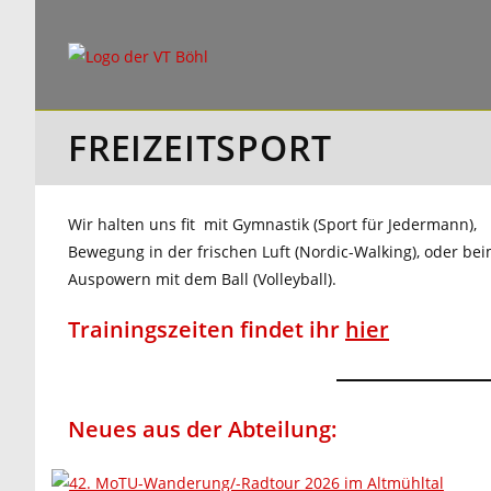
Zum
Inhalt
springen
FREIZEITSPORT
Wir halten uns fit mit Gymnastik (Sport für Jedermann),
Bewegung in der frischen Luft (Nordic-Walking), oder be
Auspowern mit dem Ball (Volleyball).
Trainingszeiten findet ihr
hier
Neues aus der Abteilung: