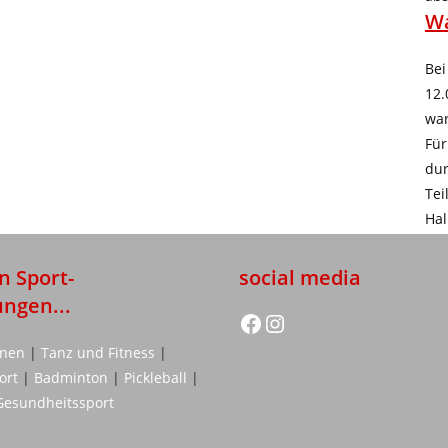
Wa
Bei
12.
war
Für
dur
Tei
Hal
n Sport-
social media
ungen...
facebook
instagram.com/vt.boehl/
rnen
|
Tanz und Fitness
|
port
|
Badminton
|
Pickleball
|
Gesundheitssport