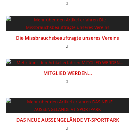
Die Missbrauchsbeauftragte unseres Vereins
MITGLIED WERDEN…
DAS NEUE AUSSENGELÄNDE VT-SPORTPARK