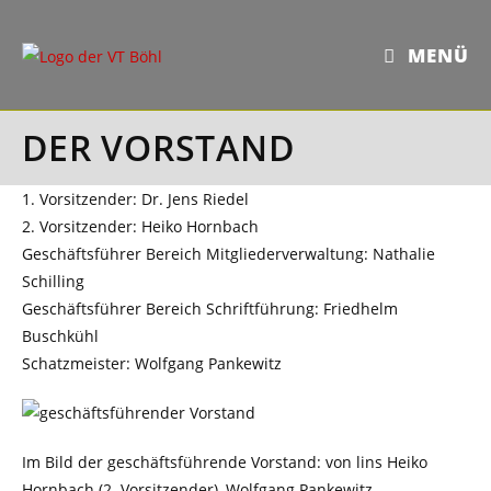
Zum
Inhalt
MENÜ
springen
DER VORSTAND
1. Vorsitzender: Dr. Jens Riedel
2. Vorsitzender: Heiko Hornbach
Geschäftsführer Bereich Mitgliederverwaltung: Nathalie
Schilling
Geschäftsführer Bereich Schriftführung: Friedhelm
Buschkühl
Schatzmeister: Wolfgang Pankewitz
Im Bild der geschäftsführende Vorstand: von lins Heiko
Hornbach (2. Vorsitzender), Wolfgang Pankewitz