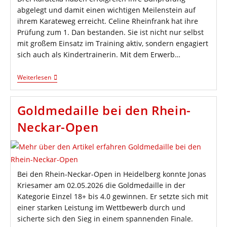
abgelegt und damit einen wichtigen Meilenstein auf
ihrem Karateweg erreicht. Celine Rheinfrank hat ihre
Prüfung zum 1. Dan bestanden. Sie ist nicht nur selbst
mit großem Einsatz im Training aktiv, sondern engagiert
sich auch als Kindertrainerin. Mit dem Erwerb…
Neue
Weiterlesen
Dan-
Trägerin
Und
Goldmedaille bei den Rhein-
Zwei
Erfolgreiche
Neckar-Open
Graduierungen
Zum
2.
Dan
Bei den Rhein-Neckar-Open in Heidelberg konnte Jonas
Kriesamer am 02.05.2026 die Goldmedaille in der
Kategorie Einzel 18+ bis 4.0 gewinnen. Er setzte sich mit
einer starken Leistung im Wettbewerb durch und
sicherte sich den Sieg in einem spannenden Finale.