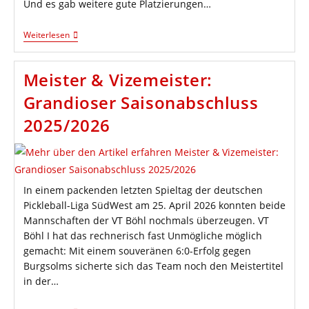
Und es gab weitere gute Platzierungen…
Goldmedaille
Weiterlesen
Bei
Den
Rhein-
Meister & Vizemeister:
Neckar-
Open
Grandioser Saisonabschluss
2025/2026
In einem packenden letzten Spieltag der deutschen
Pickleball-Liga SüdWest am 25. April 2026 konnten beide
Mannschaften der VT Böhl nochmals überzeugen. VT
Böhl I hat das rechnerisch fast Unmögliche möglich
gemacht: Mit einem souveränen 6:0-Erfolg gegen
Burgsolms sicherte sich das Team noch den Meistertitel
in der…