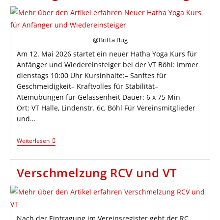
(ab
12)
@Britta Bug
Am 12. Mai 2026 startet ein neuer Hatha Yoga Kurs für
Anfänger und Wiedereinsteiger bei der VT Böhl: Immer
dienstags 10:00 Uhr Kursinhalte:– Sanftes für
Geschmeidigkeit– Kraftvolles für Stabilität–
Atemübungen für Gelassenheit Dauer: 6 x 75 Min
Ort: VT Halle, Lindenstr. 6c, Böhl Für Vereinsmitglieder
und…
Neuer
Weiterlesen
Hatha
Yoga
Kurs
Verschmelzung RCV und VT
Für
Anfänger
Und
Wiedereinsteiger
Nach der Eintragung im Vereinsregister geht der RC