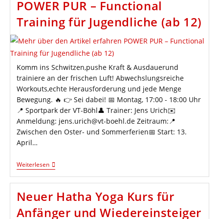
POWER PUR – Functional
Kestner,
8.
Training für Jugendliche (ab 12)
DAN,
Am
28.03.2026
Komm ins Schwitzen,pushe Kraft & Ausdauerund
trainiere an der frischen Luft! Abwechslungsreiche
Workouts,echte Herausforderung und jede Menge
Bewegung. 🔥 👉 Sei dabei! 📅 Montag, 17:00 - 18:00 Uhr
📍 Sportpark der VT-Böhl👤 Trainer: Jens Urich✉️
Anmeldung: jens.urich@vt-boehl.de Zeitraum:📍
Zwischen den Oster- und Sommerferien📅 Start: 13.
April…
POWER
Weiterlesen
PUR
–
Functional
Neuer Hatha Yoga Kurs für
Training
Für
Anfänger und Wiedereinsteiger
Jugendliche