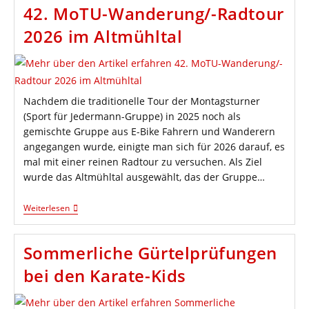
„Make
42. MoTU-Wanderung/-Radtour
You
HIIT-
2026 im Altmühltal
Fit“
Wird
„Functional
Training
Meets
Kickboxen“
Nachdem die traditionelle Tour der Montagsturner
(Sport für Jedermann-Gruppe) in 2025 noch als
gemischte Gruppe aus E-Bike Fahrern und Wanderern
angegangen wurde, einigte man sich für 2026 darauf, es
mal mit einer reinen Radtour zu versuchen. Als Ziel
wurde das Altmühltal ausgewählt, das der Gruppe…
42.
Weiterlesen
MoTU-
Wanderung/-
Radtour
Sommerliche Gürtelprüfungen
2026
Im
bei den Karate-Kids
Altmühltal