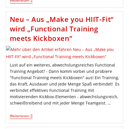
Yoga
Weiterlesen
Rund
Um
Den
Neu – Aus „Make you HIIT-Fit“
Stuhl
–
wird „Functional Training
Neuer
Kurs
meets Kickboxen“
Lust auf ein weiteres, abwechslungsreiches Functional
Training Angebot? - Dann komm vorbei und probiere
"Functional Training meets Kickboxen" aus! Ein Training,
das Kraft, Ausdauer und jede Menge Spaß verbindet! Es
verbindet effektives Functional Training mit
motivierenden Kickbox-Elementen - abwechslungsreich,
schweißtreibend und mit jeder Menge Teamgeist. …
Neu
Weiterlesen
–
Aus