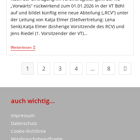
„Vorwärts“ rückwirkend zum 01.01.2026 in der VT Böhl
auf und bildet künftig eine neue Abteilung („RCV“) unter
der Leitung von Katja Elmer (Stellvertretung: Lena
Senk).Katja Elmer (bisherige Vorsitzende des RCV) und
Jens Riedel (1. Vorsitzender der VT)…
Verschmelzung
Weiterlesen
RCV
Und
VT
1
2
3
4
…
8
Zur näc
auch wichtig...
Impressum
Datenschutz
Cookie-Richtlinie
Missbrauchsbeauftragte